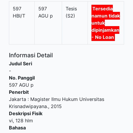
597
597
Tesis
Tersedia
HBI/T
AGU p
(S2)
namun tidak
untuk
dipinjamkan
- No Loan
Informasi Detail
Judul Seri
-
No. Panggil
597 AGU p
Penerbit
Jakarta
:
Magister Ilmu Hukum Universitas
Krisnadwipayana
.,
2015
Deskripsi Fisik
vi, 128 hlm
Bahasa