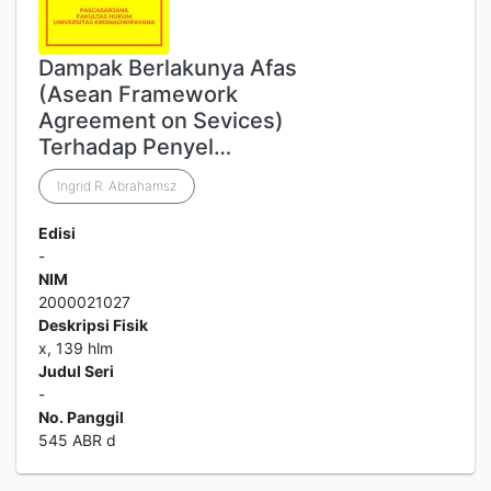
Dampak Berlakunya Afas
(Asean Framework
Agreement on Sevices)
Terhadap Penyel…
Ingrid R. Abrahamsz
Edisi
-
NIM
2000021027
Deskripsi Fisik
x, 139 hlm
Judul Seri
-
No. Panggil
545 ABR d