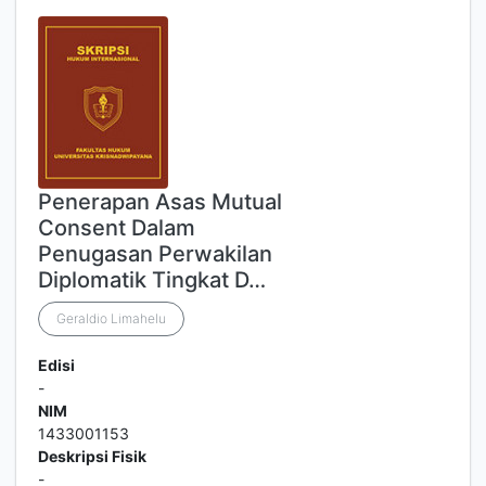
Penerapan Asas Mutual
Consent Dalam
Penugasan Perwakilan
Diplomatik Tingkat D…
Geraldio Limahelu
Edisi
-
NIM
1433001153
Deskripsi Fisik
-