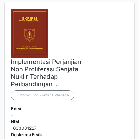
Implementasi Perjanjian
Non Proliferasi Senjata
Nuklir Terhadap
Perbandingan …
Timothy Diori Romaria Pardede
Edisi
-
NIM
1833001227
Deskripsi Fisik